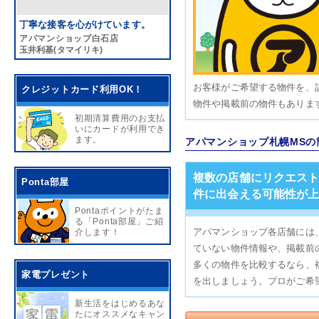
丁寧な接客を心がけています。
アパマンショップ白石店
玉井利基(タマイリキ)
お客様がご希望する物件を、
クレジットカード利用OK！
物件や掲載前の物件もありま
初期清算費用のお支払
いにカードが利用でき
ます。
アパマンショップ札幌MSの
複数の店舗にリクエス
Ponta部屋
件に出会える可能性が
Pontaポイントがたま
る「Ponta部屋」ご紹
アパマンショップ各店舗には、
介します！
ていない物件情報や、掲載前
多くの物件を比較するなら、
家電プレゼント
を出しましょう。プロがご希
新生活をはじめるあな
たにオススメなキャン