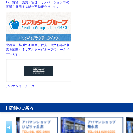
い、賃貸・売買・管理・リノベーション等の
事業を展開する総合不動産会社です。
北海道・旭川で不動産、観光、食文化等の事
業を展開するリアルターグループのホームペ
ージです。
アパマンオーナーズ
店舗のご案内
アパマンショップ
アパマンショ
ひばりヶ丘店
菊水店
TEL:011-895-3444
TEL:011-820-65