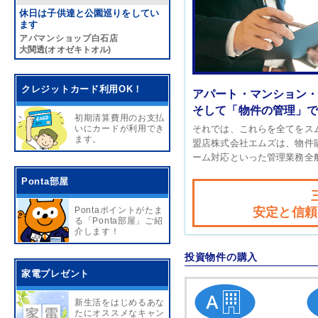
休日は子供達と公園巡りをしてい
ます
アパマンショップ白石店
大関透(オオゼキトオル)
クレジットカード利用OK！
アパート・マンション
そして「物件の管理」
初期清算費用のお支払
いにカードが利用でき
それでは、これらを全てをス
ます。
盟店株式会社エムズは、物件
ーム対応といった管理業務全
Ponta部屋
Pontaポイントがたま
安定と信頼
る「Ponta部屋」ご紹
介します！
投資物件の購入
家電プレゼント
新生活をはじめるあな
たにオススメなキャン