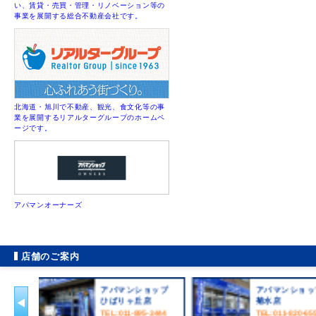
い、賃貸・売買・管理・リノベーション等の
事業を展開する総合不動産会社です。
北海道・旭川で不動産、観光、食文化等の事
業を展開するリアルターグループのホームペ
ージです。
アパマンオーナーズ
店舗のご案内
アパマンショップ
アパマンショ
ひばりヶ丘店
菊水店
TEL:011-895-3444
TEL:011-820-65