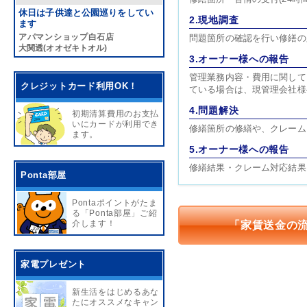
休日は子供達と公園巡りをしてい
2.現地調査
ます
アパマンショップ白石店
問題箇所の確認を行い修繕の
大関透(オオゼキトオル)
3.オーナー様への報告
管理業務内容・費用に関して
クレジットカード利用OK！
ている場合は、現管理会社様
4.問題解決
初期清算費用のお支払
いにカードが利用でき
修繕箇所の修繕や、クレーム
ます。
5.オーナー様への報告
修繕結果・クレーム対応結果
Ponta部屋
Pontaポイントがたま
る「Ponta部屋」ご紹
介します！
「家賃送金の
家電プレゼント
新生活をはじめるあな
たにオススメなキャン