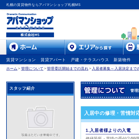
札幌の賃貸物件ならアパマンショップ札幌MS
賃貸マンション
賃貸アパート
戸建・テラスハウス
新築物件
ホーム
>
管理について
>
管理委託開始までの流れ
>
入居者募集～入居決定まで
スタッフ紹介
管理
入居中の修理・苦情対
1.入居者様よりの入電
修繕箇所・苦情の受付(24時